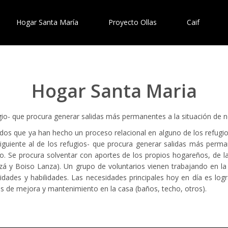
Hogar Santa María
Proyecto Ollas
Caif
Hogar Santa Maria
o- que procura generar salidas más permanentes a la situación de n
dos que ya han hecho un proceso relacional en alguno de los refugios
guiente al de los refugios- que procura generar salidas más perman
nto. Se procura solventar con aportes de los propios hogareños, de 
zá y Boiso Lanza). Un grupo de voluntarios vienen trabajando en la
lidades y habilidades. Las necesidades principales hoy en día es log
res de mejora y mantenimiento en la casa (baños, techo, otros).